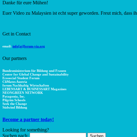
Danke für eure Mühen!
Euer Video zu Malaysien ist echt super geworden. Freut mich, dass 
Get in Contact
email:
info[at]forum-via.org
Our partners
Bundesministerium für Bildung und Frauen
Center for Global Change and Sustainability
Ecosocial Student Forum
CliMates Austria
forum Nachhaltig Wirtschaften
LEBENSART & BUSINESSART Magazines
NEONGREEN NETWORK
Patagonia, Inc.
Pilgrim Schools
Seek the Change
Südwind Bildung
Become a partner today!
Looking for something?
Suchen nach: