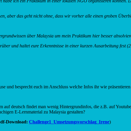
t habe ich ein Praktikum in einer lokalen NGO organisieren können. Da
en, aber das geht nicht ohne, dass wir vorher alle einen groben Überb
ergrundwissen über Malaysia um mein Praktikum hier besser absolvier
über und haltet eure Erkenntnisse in einer kurzen Ausarbeitung fest (2
se und besprecht euch im Anschluss welche Infos ihr wie präsentieren 
m auf deutsch findet man wenig Hintergrundinfos, die z.B. auf Youtube
achigen E-Lernmaterial zu Malaysia gestalten?
 pdf-Download:
Challenge1_Umsetzungsvorschlag_Irene
)