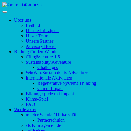
forum via
Über uns
Leitbild
Unsere Prinzipien
Unser Team
Unsere Partner
Advisory Board
Bildung für den Wandel
Clim@venture 1.5
Sustainability Adventure
Challenges
WinWin-Sustainability Adventure
Internationale Aktivitäten
Regenerative Systems Thinking
Career Impact
Bildungsspiele mit Impakt
Klima-Spiel
FAQ
Werde aktiv
mit der Schule / Universität
Partnerschulen
als Klimagemeinde
auf Reisen