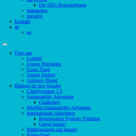
Die SDG-ReporterInnen
mitmachen
spenden
Kontakt
de
en
Über uns
Leitbild
Unsere Prinzipien
Unser Team
Unsere Partner
Advisory Board
Bildung für den Wandel
Clim@venture 1.5
Sustainability Adventure
Challenges
WinWin-Sustainability Adventure
Internationale Aktivitäten
Regenerative Systems Thinking
Career Impact
Bildungsspiele mit Impakt
Klima-Spiel