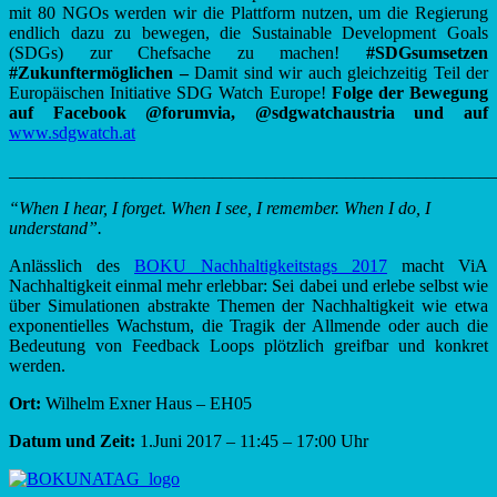
mit 80 NGOs werden wir die Plattform nutzen, um die Regierung
endlich dazu zu bewegen, die Sustainable Development Goals
(SDGs) zur Chefsache zu machen!
#SDGsumsetzen
#Zukunftermöglichen –
Damit sind wir auch gleichzeitig Teil der
Europäischen Initiative SDG Watch Europe!
Folge der Bewegung
auf Facebook @forumvia, @sdgwatchaustria und auf
www.sdgwatch.at
_______________________________________________________
“When I hear, I forget. When I see, I remember. When I do, I
understand”.
Anlässlich des
BOKU Nachhaltigkeitstags 2017
macht ViA
Nachhaltigkeit einmal mehr erlebbar: Sei dabei und erlebe selbst wie
über Simulationen abstrakte Themen der Nachhaltigkeit wie etwa
exponentielles Wachstum, die Tragik der Allmende oder auch die
Bedeutung von Feedback Loops plötzlich greifbar und konkret
werden.
Ort:
Wilhelm Exner Haus – EH05
Datum und Zeit:
1.Juni 2017 – 11:45 – 17:00 Uhr