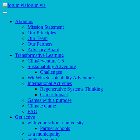
forum via
About us
Mission Statement
Our Principles
Our Team
Our Partners
Advisory Board
Transformative Learning
Clim@venture 1.5
Sustainability Adventure
Challenges
WinWin-Sustainability Adventure
International Activities
Regenerative Systems Thinking
Career Impact
Games with a purpose
Climate Game
FAQ
Get active
with your school / university
Partner schools
as a municipality
while traveling