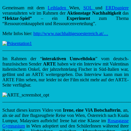
Gemeinsam mit dem
Leihladen
Wien,
SOL
und
ERDpapiere
veranstalteten wir im Rahmen der
Aktionstage Nachhaltigkeit
das
“Hektar-Spiel”
– ein
Experiment
zum Thema
“Ressourcenknappheit und Ressourcenverteilung”.
Mehr Infos hier:
http://www.nachhaltigesoesterreich.at/…
_______________________________________________________
Im Rahmen der “
interaktiven Umweltdoku
” vom deutsch-
französischen Sender
ARTE
haben wir ein Interview mit Valentinas
italienischem Onkel, der jahrzehntelang Fischer in Süd-Italien war,
gefilmt und an ARTE weitergegeben. Das Interview kann man im
ARTE Film sehen, nur leider ist der Film nicht mehr auf der ARTE-
Seite verfügbar.
_______________________________________________________
Schaut dieses kurzes Video von
Irene, eine ViA Botschafterin
, an,
als sie auf ihre flugzeugfreie Reise von Wien, Österreich nach Kuala
Lumpur, Malaysien aufbricht! Irene hat eine Klasse im
Rosasgasse
Gymnasium
in Wien adoptiert und den SchülerInnen während ihrer